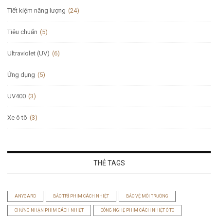
Tiết kiệm năng lượng
(24)
Tiêu chuẩn
(5)
Ultraviolet (UV)
(6)
Ứng dụng
(5)
UV400
(3)
Xe ô tô
(3)
THẺ TAGS
ANYGARD
BẢO TRÌ PHIM CÁCH NHIỆT
BẢO VỆ MÔI TRƯỜNG
CHỨNG NHẬN PHIM CÁCH NHIỆT
CÔNG NGHỆ PHIM CÁCH NHIỆT Ô TÔ