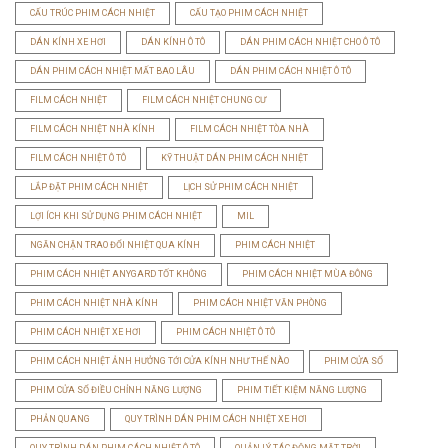
CẤU TRÚC PHIM CÁCH NHIỆT
CẤU TẠO PHIM CÁCH NHIỆT
DÁN KÍNH XE HƠI
DÁN KÍNH Ô TÔ
DÁN PHIM CÁCH NHIỆT CHO Ô TÔ
DÁN PHIM CÁCH NHIỆT MẤT BAO LÂU
DÁN PHIM CÁCH NHIỆT Ô TÔ
FILM CÁCH NHIỆT
FILM CÁCH NHIỆT CHUNG CƯ
FILM CÁCH NHIỆT NHÀ KÍNH
FILM CÁCH NHIỆT TÒA NHÀ
FILM CÁCH NHIỆT Ô TÔ
KỸ THUẬT DÁN PHIM CÁCH NHIỆT
LẮP ĐẶT PHIM CÁCH NHIỆT
LỊCH SỬ PHIM CÁCH NHIỆT
LỢI ÍCH KHI SỬ DỤNG PHIM CÁCH NHIỆT
MIL
NGĂN CHẶN TRAO ĐỔI NHIỆT QUA KÍNH
PHIM CÁCH NHIỆT
PHIM CÁCH NHIỆT ANYGARD TỐT KHÔNG
PHIM CÁCH NHIỆT MÙA ĐÔNG
PHIM CÁCH NHIỆT NHÀ KÍNH
PHIM CÁCH NHIỆT VĂN PHÒNG
PHIM CÁCH NHIỆT XE HƠI
PHIM CÁCH NHIỆT Ô TÔ
PHIM CÁCH NHIỆT ẢNH HƯỞNG TỚI CỬA KÍNH NHƯ THẾ NÀO
PHIM CỬA SỔ
PHIM CỬA SỔ ĐIỀU CHỈNH NĂNG LƯỢNG
PHIM TIẾT KIỆM NĂNG LƯỢNG
PHẢN QUANG
QUY TRÌNH DÁN PHIM CÁCH NHIỆT XE HƠI