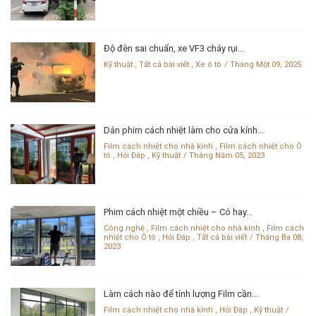
Độ đèn sai chuẩn, xe VF3 cháy rụi...
Kỹ thuật
,
Tất cả bài viết
,
Xe ô tô
Tháng Một 09, 2025
Dán phim cách nhiệt làm cho cửa kính...
Film cách nhiệt cho nhà kính
,
Film cách nhiệt cho Ô
tô
,
Hỏi Đáp
,
Kỹ thuật
Tháng Năm 05, 2023
Phim cách nhiệt một chiều – Có hay...
Công nghệ
,
Film cách nhiệt cho nhà kính
,
Film cách
nhiệt cho Ô tô
,
Hỏi Đáp
,
Tất cả bài viết
Tháng Ba 08,
2023
Làm cách nào để tính lượng Film cần...
Film cách nhiệt cho nhà kính
,
Hỏi Đáp
,
Kỹ thuật