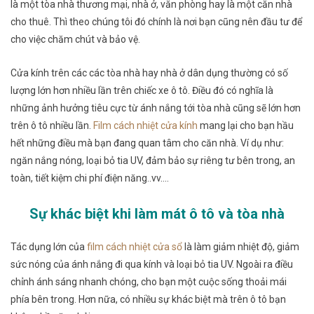
là một tòa nhà thương mại, nhà ở, văn phòng hay là một căn nhà
cho thuê. Thì theo chúng tôi đó chính là nơi bạn cũng nên đầu tư để
cho việc chăm chút và bảo vệ.
Cửa kính trên các các tòa nhà hay nhà ở dân dụng thường có số
lượng lớn hơn nhiều lần trên chiếc xe ô tô. Điều đó có nghĩa là
những ảnh hưởng tiêu cực từ ánh nắng tới tòa nhà cũng sẽ lớn hơn
trên ô tô nhiều lần.
Film cách nhiệt cửa kính
mang lại cho bạn hầu
hết những điều mà bạn đang quan tâm cho căn nhà. Ví dụ như:
ngăn nắng nóng, loại bỏ tia UV, đảm bảo sự riêng tư bên trong, an
toàn, tiết kiệm chi phí điện năng..vv….
Sự khác biệt khi làm mát ô tô và tòa nhà
Tác dụng lớn của
film cách nhiệt cửa sổ
là làm giảm nhiệt độ, giảm
sức nóng của ánh nắng đi qua kính và loại bỏ tia UV. Ngoài ra điều
chỉnh ánh sáng nhanh chóng, cho bạn một cuộc sống thoải mái
phía bên trong. Hơn nữa, có nhiều sự khác biệt mà trên ô tô bạn