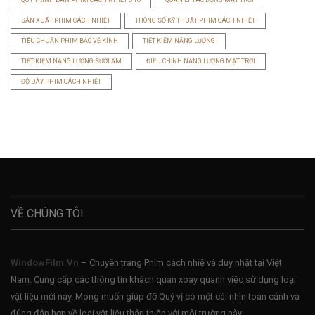
QUY TRÌNH DÁN PHIM CÁCH NHIỆT Ô TÔ
QUẢN LÝ TÁC ĐỘNG MẶT TRỜI
SẢN XUẤT PHIM CÁCH NHIỆT
THÔNG SỐ KỸ THUẬT PHIM CÁCH NHIỆT
TIÊU CHUẨN PHIM BẢO VỆ KÍNH
TIẾT KIẾM NĂNG LƯỢNG
TIẾT KIỆM NĂNG LƯỢNG SƯỞI ẤM
ĐIỀU CHỈNH NĂNG LƯỢNG MẶT TRỜI
ĐỘ DÀY PHIM CÁCH NHIỆT
VỀ CHÚNG TÔI
WindowFilm.Vn
– Chuyên trang Phim cách nhiệ và duy nhật tại Việt
Nam. Cung cấp các thông tin khách quan xoay quanh việc sử dụng loại
vật liệu mới này. Mong muốn giúp đỡ Quý vị có một cái nhìn toàn cảnh và
đúng đắn hơn về loại vật liệu thân thiện với môi trường này.