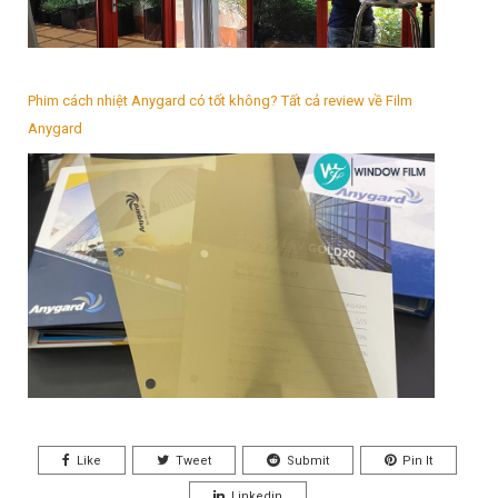
Phim cách nhiệt Anygard có tốt không? Tất cả review về Film
Anygard
Like
Tweet
Submit
Pin It
Linkedin