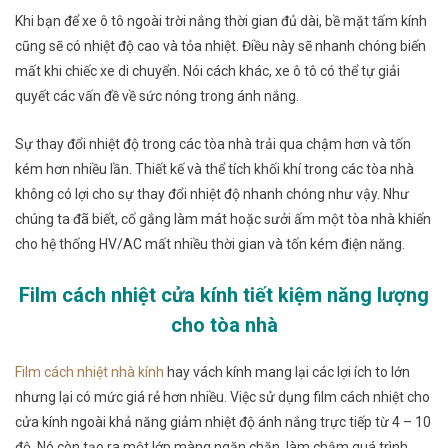
Khi bạn để xe ô tô ngoài trời nắng thời gian đủ dài, bề mặt tấm kính
cũng sẽ có nhiệt độ cao và tỏa nhiệt. Điều này sẽ nhanh chóng biến
mất khi chiếc xe di chuyển. Nói cách khác, xe ô tô có thể tự giải
quyết các vấn đề về sức nóng trong ánh nắng.
Sự thay đổi nhiệt độ trong các tòa nhà trải qua chậm hơn và tốn
kém hơn nhiều lần. Thiết kế và thể tích khối khí trong các tòa nhà
không có lợi cho sự thay đổi nhiệt độ nhanh chóng như vậy. Như
chúng ta đã biết, cố gắng làm mát hoặc sưởi ấm một tòa nhà khiến
cho hệ thống HV/AC mất nhiều thời gian và tốn kém điện năng.
Film cách nhiệt cửa kính tiết kiệm năng lượng
cho tòa nhà
Film cách nhiệt nhà kính
hay vách kính mang lại các lợi ích to lớn
nhưng lại có mức giá rẻ hơn nhiều. Việc sử dụng film cách nhiệt cho
cửa kính ngoài khả năng giảm nhiệt độ ánh nắng trực tiếp từ 4 – 10
độ.
Nó còn tạo ra một lớp màng ngăn chặn, làm chậm quá trình