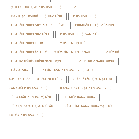
LỢI ÍCH KHI SỬ DỤNG PHIM CÁCH NHIỆT
MIL
NGĂN CHẶN TRAO ĐỔI NHIỆT QUA KÍNH
PHIM CÁCH NHIỆT
PHIM CÁCH NHIỆT ANYGARD TỐT KHÔNG
PHIM CÁCH NHIỆT MÙA ĐÔNG
PHIM CÁCH NHIỆT NHÀ KÍNH
PHIM CÁCH NHIỆT VĂN PHÒNG
PHIM CÁCH NHIỆT XE HƠI
PHIM CÁCH NHIỆT Ô TÔ
PHIM CÁCH NHIỆT ẢNH HƯỞNG TỚI CỬA KÍNH NHƯ THẾ NÀO
PHIM CỬA SỔ
PHIM CỬA SỔ ĐIỀU CHỈNH NĂNG LƯỢNG
PHIM TIẾT KIỆM NĂNG LƯỢNG
PHẢN QUANG
QUY TRÌNH DÁN PHIM CÁCH NHIỆT XE HƠI
QUY TRÌNH DÁN PHIM CÁCH NHIỆT Ô TÔ
QUẢN LÝ TÁC ĐỘNG MẶT TRỜI
SẢN XUẤT PHIM CÁCH NHIỆT
THÔNG SỐ KỸ THUẬT PHIM CÁCH NHIỆT
TIÊU CHUẨN PHIM BẢO VỆ KÍNH
TIẾT KIẾM NĂNG LƯỢNG
TIẾT KIỆM NĂNG LƯỢNG SƯỞI ẤM
ĐIỀU CHỈNH NĂNG LƯỢNG MẶT TRỜI
ĐỘ DÀY PHIM CÁCH NHIỆT