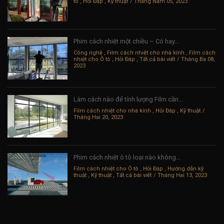
tô
,
Hỏi Đáp
,
Kỹ thuật
Tháng Năm 05, 2023
Phim cách nhiệt một chiều – Có hay...
Công nghệ
,
Film cách nhiệt cho nhà kính
,
Film cách
nhiệt cho Ô tô
,
Hỏi Đáp
,
Tất cả bài viết
Tháng Ba 08,
2023
Làm cách nào để tính lượng Film cần...
Film cách nhiệt cho nhà kính
,
Hỏi Đáp
,
Kỹ thuật
Tháng Hai 20, 2023
Phim cách nhiệt ô tô loại nào không...
Film cách nhiệt cho Ô tô
,
Hỏi Đáp
,
Hướng dẫn kỹ
thuật
,
Kỹ thuật
,
Tất cả bài viết
Tháng Hai 13, 2023