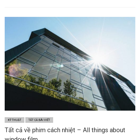
KỸ THUẬT
TẤT CẢ BÀI VIẾT
Tất cả về phim cách nhiệt – All things about
window film