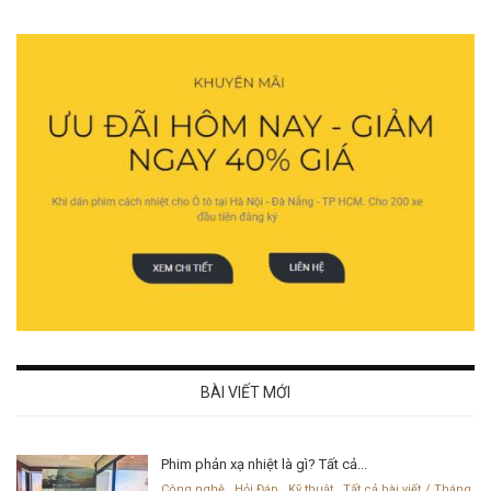
BÀI VIẾT MỚI
Phim phản xạ nhiệt là gì? Tất cả...
Công nghệ
,
Hỏi Đáp
,
Kỹ thuật
,
Tất cả bài viết
Tháng