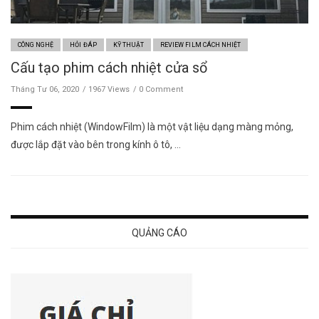
CÔNG NGHỆ
HỎI ĐÁP
KỸ THUẬT
REVIEW FILM CÁCH NHIỆT
Cấu tạo phim cách nhiệt cửa sổ
Tháng Tư 06, 2020
1967 Views
0 Comment
Phim cách nhiệt (WindowFilm) là một vật liệu dạng màng mỏng,
được lắp đặt vào bên trong kính ô tô, …
QUẢNG CÁO