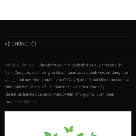
VỀ CHÚNG TÔI
WindowFilm.Vn
– Chuyên trang Phim cách nhiệ và duy nhật tại Việt
Nam. Cung cấp các thông tin khách quan xoay quanh việc sử dụng loại
vật liệu mới này. Mong muốn giúp đỡ Quý vị có một cái nhìn toàn cảnh và
đúng đắn hơn về loại vật liệu thân thiện với môi trường này.
Chi tiết xin liên hệ qua email: windowfilm.info@gmail.com. Điện
thoại:
0982458648