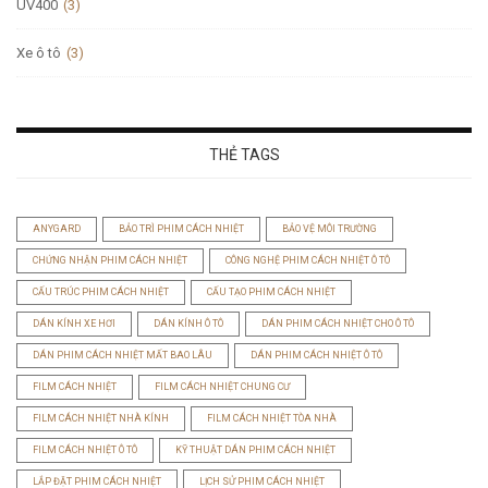
UV400
(3)
Xe ô tô
(3)
THẺ TAGS
ANYGARD
BẢO TRÌ PHIM CÁCH NHIỆT
BẢO VỆ MÔI TRƯỜNG
CHỨNG NHẬN PHIM CÁCH NHIỆT
CÔNG NGHỆ PHIM CÁCH NHIỆT Ô TÔ
CẤU TRÚC PHIM CÁCH NHIỆT
CẤU TẠO PHIM CÁCH NHIỆT
DÁN KÍNH XE HƠI
DÁN KÍNH Ô TÔ
DÁN PHIM CÁCH NHIỆT CHO Ô TÔ
DÁN PHIM CÁCH NHIỆT MẤT BAO LÂU
DÁN PHIM CÁCH NHIỆT Ô TÔ
FILM CÁCH NHIỆT
FILM CÁCH NHIỆT CHUNG CƯ
FILM CÁCH NHIỆT NHÀ KÍNH
FILM CÁCH NHIỆT TÒA NHÀ
FILM CÁCH NHIỆT Ô TÔ
KỸ THUẬT DÁN PHIM CÁCH NHIỆT
LẮP ĐẶT PHIM CÁCH NHIỆT
LỊCH SỬ PHIM CÁCH NHIỆT