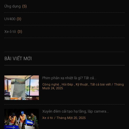
Ứng dụng
(5)
UV400
(3)
Xe ô tô
(3)
BÀI VIẾT MỚI
Phim phản xạ nhiệt là gì? Tất cả...
Công nghệ
,
Hỏi Đáp
,
Kỹ thuật
,
Tất cả bài viết
Tháng
Mười 24, 2025
Xuyên đêm cải tạo hạ tầng, lắp camera...
Xe ô tô
Tháng Một 20, 2025