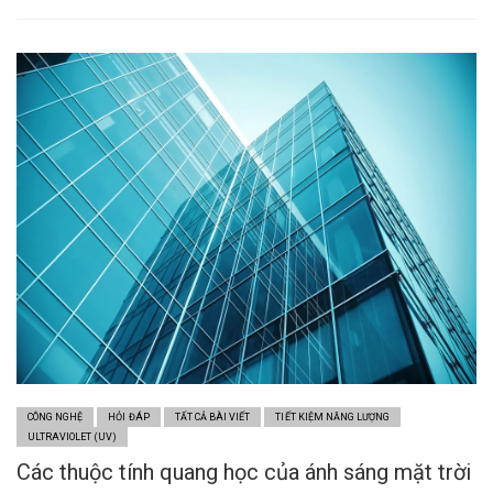
CÔNG NGHỆ
HỎI ĐÁP
TẤT CẢ BÀI VIẾT
TIẾT KIỆM NĂNG LƯỢNG
ULTRAVIOLET (UV)
Các thuộc tính quang học của ánh sáng mặt trời