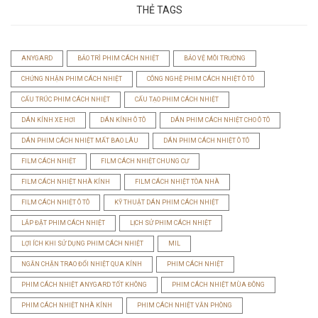
THẺ TAGS
ANYGARD
BẢO TRÌ PHIM CÁCH NHIỆT
BẢO VỆ MÔI TRƯỜNG
CHỨNG NHẬN PHIM CÁCH NHIỆT
CÔNG NGHỆ PHIM CÁCH NHIỆT Ô TÔ
CẤU TRÚC PHIM CÁCH NHIỆT
CẤU TẠO PHIM CÁCH NHIỆT
DÁN KÍNH XE HƠI
DÁN KÍNH Ô TÔ
DÁN PHIM CÁCH NHIỆT CHO Ô TÔ
DÁN PHIM CÁCH NHIỆT MẤT BAO LÂU
DÁN PHIM CÁCH NHIỆT Ô TÔ
FILM CÁCH NHIỆT
FILM CÁCH NHIỆT CHUNG CƯ
FILM CÁCH NHIỆT NHÀ KÍNH
FILM CÁCH NHIỆT TÒA NHÀ
FILM CÁCH NHIỆT Ô TÔ
KỸ THUẬT DÁN PHIM CÁCH NHIỆT
LẮP ĐẶT PHIM CÁCH NHIỆT
LỊCH SỬ PHIM CÁCH NHIỆT
LỢI ÍCH KHI SỬ DỤNG PHIM CÁCH NHIỆT
MIL
NGĂN CHẶN TRAO ĐỔI NHIỆT QUA KÍNH
PHIM CÁCH NHIỆT
PHIM CÁCH NHIỆT ANYGARD TỐT KHÔNG
PHIM CÁCH NHIỆT MÙA ĐÔNG
PHIM CÁCH NHIỆT NHÀ KÍNH
PHIM CÁCH NHIỆT VĂN PHÒNG