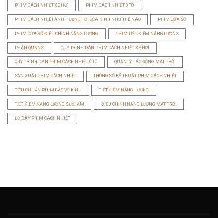
PHIM CÁCH NHIỆT XE HƠI
PHIM CÁCH NHIỆT Ô TÔ
PHIM CÁCH NHIỆT ẢNH HƯỞNG TỚI CỬA KÍNH NHƯ THẾ NÀO
PHIM CỬA SỔ
PHIM CỬA SỔ ĐIỀU CHỈNH NĂNG LƯỢNG
PHIM TIẾT KIỆM NĂNG LƯỢNG
PHẢN QUANG
QUY TRÌNH DÁN PHIM CÁCH NHIỆT XE HƠI
QUY TRÌNH DÁN PHIM CÁCH NHIỆT Ô TÔ
QUẢN LÝ TÁC ĐỘNG MẶT TRỜI
SẢN XUẤT PHIM CÁCH NHIỆT
THÔNG SỐ KỸ THUẬT PHIM CÁCH NHIỆT
TIÊU CHUẨN PHIM BẢO VỆ KÍNH
TIẾT KIẾM NĂNG LƯỢNG
TIẾT KIỆM NĂNG LƯỢNG SƯỞI ẤM
ĐIỀU CHỈNH NĂNG LƯỢNG MẶT TRỜI
ĐỘ DÀY PHIM CÁCH NHIỆT