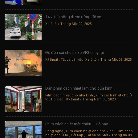
14 vị trí không được dừng đỗ xe...
Xe ô tô
Tháng Một 09, 2025
Độ đèn sai chuẩn, xe VF3 cháy rụi...
Kỹ thuật
,
Tất cả bài viết
,
Xe ô tô
Tháng Một 09, 2025
Dán phim cách nhiệt làm cho cửa kính...
Film cách nhiệt cho nhà kính
,
Film cách nhiệt cho Ô
tô
,
Hỏi Đáp
,
Kỹ thuật
Tháng Năm 05, 2023
Phim cách nhiệt một chiều – Có hay...
Công nghệ
,
Film cách nhiệt cho nhà kính
,
Film cách
nhiệt cho Ô tô
,
Hỏi Đáp
,
Tất cả bài viết
Tháng Ba 08,