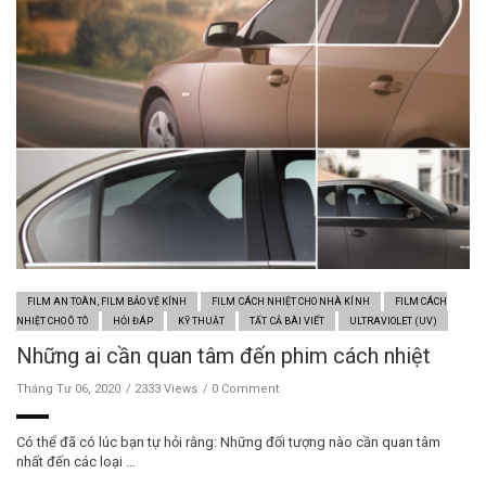
FILM AN TOÀN, FILM BẢO VỆ KÍNH
FILM CÁCH NHIỆT CHO NHÀ KÍNH
FILM CÁCH
NHIỆT CHO Ô TÔ
HỎI ĐÁP
KỸ THUẬT
TẤT CẢ BÀI VIẾT
ULTRAVIOLET (UV)
Những ai cần quan tâm đến phim cách nhiệt
Tháng Tư 06, 2020
2333 Views
0 Comment
Có thể đã có lúc bạn tự hỏi rằng: Những đối tượng nào cần quan tâm
nhất đến các loại …