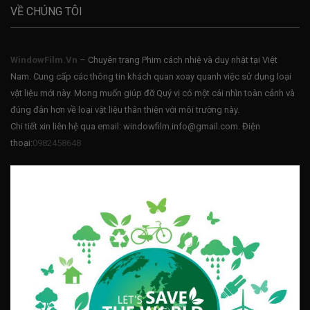
VỀ CHÚNG TÔI
WindowFilm.Vn
– Chuyên trang Phim cách nhiệ và duy nhật tại Việt
Nam. Cung cấp các thông tin khách quan xoay quanh việc sử dụng loại
vật liệu mới này. Mong muốn giúp đỡ Quý vị có một cái nhìn toàn cảnh và
đúng đắn hơn về loại vật liệu thân thiện với môi trường này.
Chi tiết xin liên hệ qua email: windowfilm.info@gmail.com. Điện
thoại:
0982458648