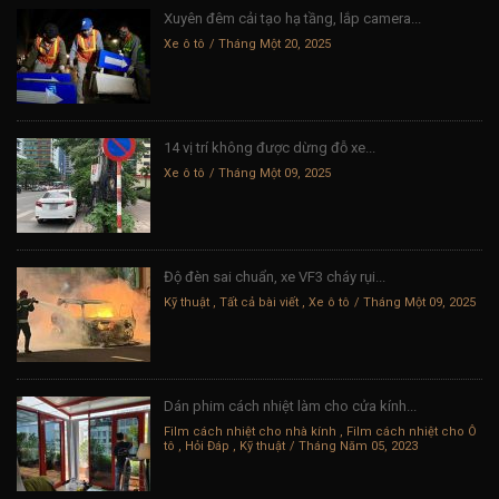
Xuyên đêm cải tạo hạ tầng, lắp camera...
Xe ô tô
Tháng Một 20, 2025
14 vị trí không được dừng đỗ xe...
Xe ô tô
Tháng Một 09, 2025
Độ đèn sai chuẩn, xe VF3 cháy rụi...
Kỹ thuật
,
Tất cả bài viết
,
Xe ô tô
Tháng Một 09, 2025
Dán phim cách nhiệt làm cho cửa kính...
Film cách nhiệt cho nhà kính
,
Film cách nhiệt cho Ô
tô
,
Hỏi Đáp
,
Kỹ thuật
Tháng Năm 05, 2023