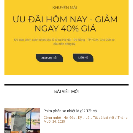
BÀI VIẾT MỚI
Phim phản xạ nhiệt là gì? Tất cả...
Công nghệ
,
Hỏi Đáp
,
Kỹ thuật
,
Tất cả bài viết
Tháng
Mười 24, 2025