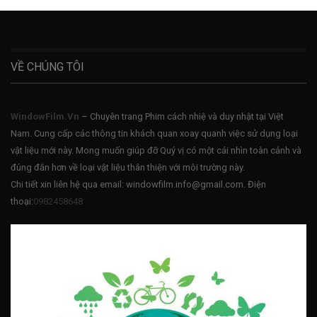
VỀ CHÚNG TÔI
WindowFilm.Vn
– Chuyên trang Phim cách nhiệ và duy nhật tại Việt
Nam. Cung cấp các thông tin khách quan xoay quanh việc sử dụng loại
vật liệu mới này. Mong muốn giúp đỡ Quý vị có một cái nhìn toàn cảnh và
đúng đắn hơn về loại vật liệu thân thiện với môi trường này.
Chi tiết xin liên hệ qua email: windowfilm.info@gmail.com. Điện
thoại:
0982458648