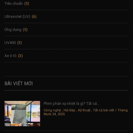
Tiêu chuẩn
(5)
Ultraviolet (UV)
(6)
Ứng dụng
(5)
UV400
(3)
Xe ô tô
(3)
BÀI VIẾT MỚI
Phim phản xạ nhiệt là gì? Tất cả...
Công nghệ
,
Hỏi Đáp
,
Kỹ thuật
,
Tất cả bài viết
Tháng
Mười 24, 2025