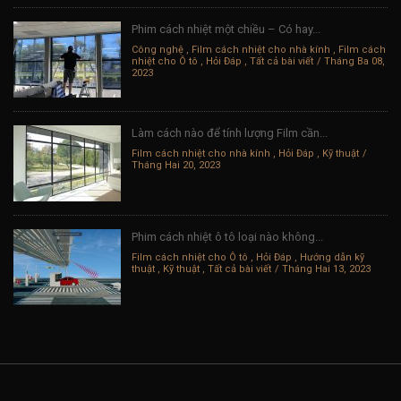
Phim cách nhiệt một chiều – Có hay...
Công nghệ
,
Film cách nhiệt cho nhà kính
,
Film cách
nhiệt cho Ô tô
,
Hỏi Đáp
,
Tất cả bài viết
Tháng Ba 08,
2023
Làm cách nào để tính lượng Film cần...
Film cách nhiệt cho nhà kính
,
Hỏi Đáp
,
Kỹ thuật
Tháng Hai 20, 2023
Phim cách nhiệt ô tô loại nào không...
Film cách nhiệt cho Ô tô
,
Hỏi Đáp
,
Hướng dẫn kỹ
thuật
,
Kỹ thuật
,
Tất cả bài viết
Tháng Hai 13, 2023