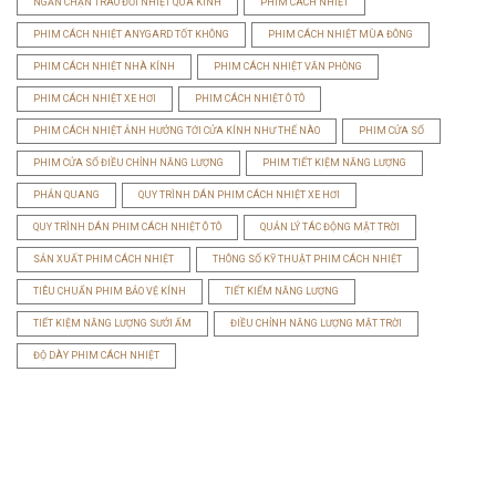
NGĂN CHẶN TRAO ĐỔI NHIỆT QUA KÍNH
PHIM CÁCH NHIỆT
PHIM CÁCH NHIỆT ANYGARD TỐT KHÔNG
PHIM CÁCH NHIỆT MÙA ĐÔNG
PHIM CÁCH NHIỆT NHÀ KÍNH
PHIM CÁCH NHIỆT VĂN PHÒNG
PHIM CÁCH NHIỆT XE HƠI
PHIM CÁCH NHIỆT Ô TÔ
PHIM CÁCH NHIỆT ẢNH HƯỞNG TỚI CỬA KÍNH NHƯ THẾ NÀO
PHIM CỬA SỔ
PHIM CỬA SỔ ĐIỀU CHỈNH NĂNG LƯỢNG
PHIM TIẾT KIỆM NĂNG LƯỢNG
PHẢN QUANG
QUY TRÌNH DÁN PHIM CÁCH NHIỆT XE HƠI
QUY TRÌNH DÁN PHIM CÁCH NHIỆT Ô TÔ
QUẢN LÝ TÁC ĐỘNG MẶT TRỜI
SẢN XUẤT PHIM CÁCH NHIỆT
THÔNG SỐ KỸ THUẬT PHIM CÁCH NHIỆT
TIÊU CHUẨN PHIM BẢO VỆ KÍNH
TIẾT KIẾM NĂNG LƯỢNG
TIẾT KIỆM NĂNG LƯỢNG SƯỞI ẤM
ĐIỀU CHỈNH NĂNG LƯỢNG MẶT TRỜI
ĐỘ DÀY PHIM CÁCH NHIỆT