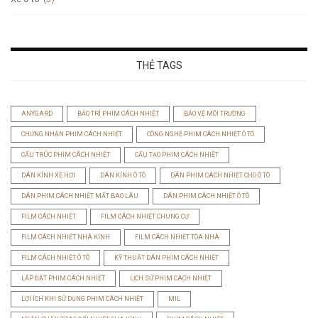
THẺ TAGS
ANYGARD
BẢO TRÌ PHIM CÁCH NHIỆT
BẢO VỆ MÔI TRƯỜNG
CHỨNG NHẬN PHIM CÁCH NHIỆT
CÔNG NGHỆ PHIM CÁCH NHIỆT Ô TÔ
CẤU TRÚC PHIM CÁCH NHIỆT
CẤU TẠO PHIM CÁCH NHIỆT
DÁN KÍNH XE HƠI
DÁN KÍNH Ô TÔ
DÁN PHIM CÁCH NHIỆT CHO Ô TÔ
DÁN PHIM CÁCH NHIỆT MẤT BAO LÂU
DÁN PHIM CÁCH NHIỆT Ô TÔ
FILM CÁCH NHIỆT
FILM CÁCH NHIỆT CHUNG CƯ
FILM CÁCH NHIỆT NHÀ KÍNH
FILM CÁCH NHIỆT TÒA NHÀ
FILM CÁCH NHIỆT Ô TÔ
KỸ THUẬT DÁN PHIM CÁCH NHIỆT
LẮP ĐẶT PHIM CÁCH NHIỆT
LỊCH SỬ PHIM CÁCH NHIỆT
LỢI ÍCH KHI SỬ DỤNG PHIM CÁCH NHIỆT
MIL