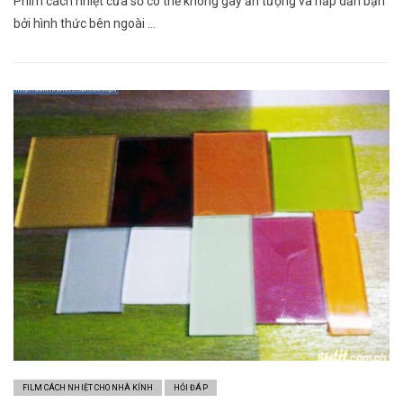
Phim cách nhiệt cửa sổ có thể không gây ấn tượng và hấp dẫn bạn
bởi hình thức bên ngoài …
FILM CÁCH NHIỆT CHO NHÀ KÍNH
HỎI ĐÁP