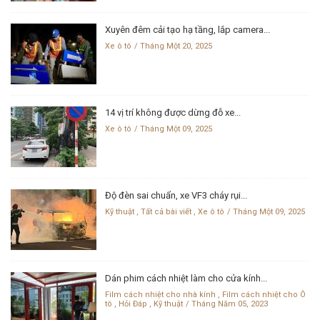
Xuyên đêm cải tạo hạ tầng, lắp camera...
Xe ô tô
Tháng Một 20, 2025
14 vị trí không được dừng đỗ xe...
Xe ô tô
Tháng Một 09, 2025
Độ đèn sai chuẩn, xe VF3 cháy rụi...
Kỹ thuật
,
Tất cả bài viết
,
Xe ô tô
Tháng Một 09, 2025
Dán phim cách nhiệt làm cho cửa kính...
Film cách nhiệt cho nhà kính
,
Film cách nhiệt cho Ô
tô
,
Hỏi Đáp
,
Kỹ thuật
Tháng Năm 05, 2023