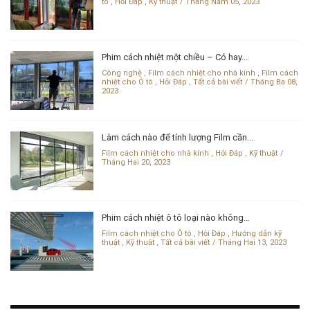
tô
,
Hỏi Đáp
,
Kỹ thuật
Tháng Năm 05, 2023
Phim cách nhiệt một chiều – Có hay...
Công nghệ
,
Film cách nhiệt cho nhà kính
,
Film cách
nhiệt cho Ô tô
,
Hỏi Đáp
,
Tất cả bài viết
Tháng Ba 08,
2023
Làm cách nào để tính lượng Film cần...
Film cách nhiệt cho nhà kính
,
Hỏi Đáp
,
Kỹ thuật
Tháng Hai 20, 2023
Phim cách nhiệt ô tô loại nào không...
Film cách nhiệt cho Ô tô
,
Hỏi Đáp
,
Hướng dẫn kỹ
thuật
,
Kỹ thuật
,
Tất cả bài viết
Tháng Hai 13, 2023