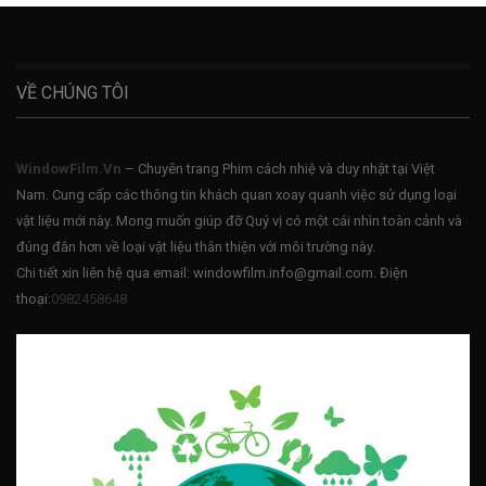
VỀ CHÚNG TÔI
WindowFilm.Vn
– Chuyên trang Phim cách nhiệ và duy nhật tại Việt
Nam. Cung cấp các thông tin khách quan xoay quanh việc sử dụng loại
vật liệu mới này. Mong muốn giúp đỡ Quý vị có một cái nhìn toàn cảnh và
đúng đắn hơn về loại vật liệu thân thiện với môi trường này.
Chi tiết xin liên hệ qua email: windowfilm.info@gmail.com. Điện
thoại:
0982458648