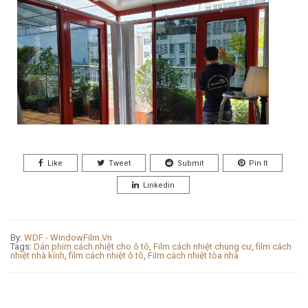
Like
Tweet
Submit
Pin It
Linkedin
By:
WDF - WindowFilm.Vn
Tags:
Dán phim cách nhiệt cho ô tô
,
Film cách nhiệt chung cư
,
film cách
nhiệt nhà kính
,
film cách nhiệt ô tô
,
Film cách nhiệt tòa nhà