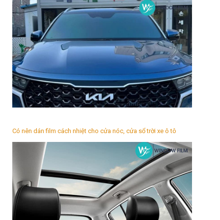
Có nên dán film cách nhiệt cho cửa nóc, cửa sổ trời xe ô tô