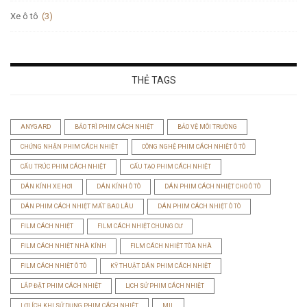
Xe ô tô
(3)
THẺ TAGS
ANYGARD
BẢO TRÌ PHIM CÁCH NHIỆT
BẢO VỆ MÔI TRƯỜNG
CHỨNG NHẬN PHIM CÁCH NHIỆT
CÔNG NGHỆ PHIM CÁCH NHIỆT Ô TÔ
CẤU TRÚC PHIM CÁCH NHIỆT
CẤU TẠO PHIM CÁCH NHIỆT
DÁN KÍNH XE HƠI
DÁN KÍNH Ô TÔ
DÁN PHIM CÁCH NHIỆT CHO Ô TÔ
DÁN PHIM CÁCH NHIỆT MẤT BAO LÂU
DÁN PHIM CÁCH NHIỆT Ô TÔ
FILM CÁCH NHIỆT
FILM CÁCH NHIỆT CHUNG CƯ
FILM CÁCH NHIỆT NHÀ KÍNH
FILM CÁCH NHIỆT TÒA NHÀ
FILM CÁCH NHIỆT Ô TÔ
KỸ THUẬT DÁN PHIM CÁCH NHIỆT
LẮP ĐẶT PHIM CÁCH NHIỆT
LỊCH SỬ PHIM CÁCH NHIỆT
LỢI ÍCH KHI SỬ DỤNG PHIM CÁCH NHIỆT
MIL