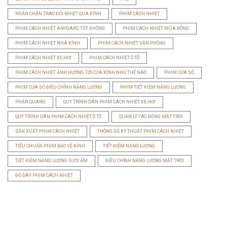
NGĂN CHẶN TRAO ĐỔI NHIỆT QUA KÍNH
PHIM CÁCH NHIỆT
PHIM CÁCH NHIỆT ANYGARD TỐT KHÔNG
PHIM CÁCH NHIỆT MÙA ĐÔNG
PHIM CÁCH NHIỆT NHÀ KÍNH
PHIM CÁCH NHIỆT VĂN PHÒNG
PHIM CÁCH NHIỆT XE HƠI
PHIM CÁCH NHIỆT Ô TÔ
PHIM CÁCH NHIỆT ẢNH HƯỞNG TỚI CỬA KÍNH NHƯ THẾ NÀO
PHIM CỬA SỔ
PHIM CỬA SỔ ĐIỀU CHỈNH NĂNG LƯỢNG
PHIM TIẾT KIỆM NĂNG LƯỢNG
PHẢN QUANG
QUY TRÌNH DÁN PHIM CÁCH NHIỆT XE HƠI
QUY TRÌNH DÁN PHIM CÁCH NHIỆT Ô TÔ
QUẢN LÝ TÁC ĐỘNG MẶT TRỜI
SẢN XUẤT PHIM CÁCH NHIỆT
THÔNG SỐ KỸ THUẬT PHIM CÁCH NHIỆT
TIÊU CHUẨN PHIM BẢO VỆ KÍNH
TIẾT KIẾM NĂNG LƯỢNG
TIẾT KIỆM NĂNG LƯỢNG SƯỞI ẤM
ĐIỀU CHỈNH NĂNG LƯỢNG MẶT TRỜI
ĐỘ DÀY PHIM CÁCH NHIỆT