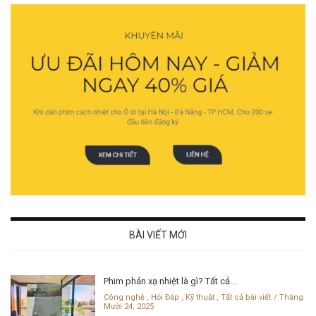
BÀI VIẾT MỚI
Phim phản xạ nhiệt là gì? Tất cả...
Công nghệ
,
Hỏi Đáp
,
Kỹ thuật
,
Tất cả bài viết
Tháng
Mười 24, 2025