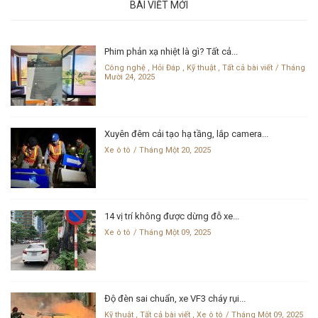
BÀI VIẾT MỚI
Phim phản xạ nhiệt là gì? Tất cả...
Công nghệ
,
Hỏi Đáp
,
Kỹ thuật
,
Tất cả bài viết
Tháng
Mười 24, 2025
Xuyên đêm cải tạo hạ tầng, lắp camera...
Xe ô tô
Tháng Một 20, 2025
14 vị trí không được dừng đỗ xe...
Xe ô tô
Tháng Một 09, 2025
Độ đèn sai chuẩn, xe VF3 cháy rụi...
Kỹ thuật
,
Tất cả bài viết
,
Xe ô tô
Tháng Một 09, 2025