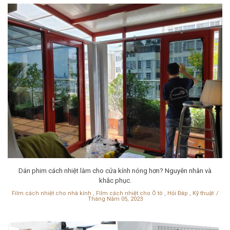
Dán phim cách nhiệt làm cho cửa kính nóng hơn? Nguyên nhân và
khắc phục.
Film cách nhiệt cho nhà kính
,
Film cách nhiệt cho Ô tô
,
Hỏi Đáp
,
Kỹ thuật
Tháng Năm 05, 2023