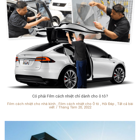
Có phải Film cách nhiệt chỉ dành cho ô tô?
Film cách nhiệt cho nhà kính
,
Film cách nhiệt cho Ô tô
,
Hỏi Đáp
,
Tất cả bài
viết
Tháng Tám 20, 2022