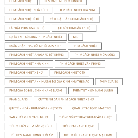
FILM CÁCH NHIỆT
FILM CÁCH NHIỆT CHUNG CƯ
FILM CÁCH NHIỆT NHÀ KÍNH
FILM CÁCH NHIỆT TÒA NHÀ
FILM CÁCH NHIỆT Ô TÔ
KỸ THUẬT DÁN PHIM CÁCH NHIỆT
LẮP ĐẶT PHIM CÁCH NHIỆT
LỊCH SỬ PHIM CÁCH NHIỆT
LỢI ÍCH KHI SỬ DỤNG PHIM CÁCH NHIỆT
MIL
NGĂN CHẶN TRAO ĐỔI NHIỆT QUA KÍNH
PHIM CÁCH NHIỆT
PHIM CÁCH NHIỆT ANYGARD TỐT KHÔNG
PHIM CÁCH NHIỆT MÙA ĐÔNG
PHIM CÁCH NHIỆT NHÀ KÍNH
PHIM CÁCH NHIỆT VĂN PHÒNG
PHIM CÁCH NHIỆT XE HƠI
PHIM CÁCH NHIỆT Ô TÔ
PHIM CÁCH NHIỆT ẢNH HƯỞNG TỚI CỬA KÍNH NHƯ THẾ NÀO
PHIM CỬA SỔ
PHIM CỬA SỔ ĐIỀU CHỈNH NĂNG LƯỢNG
PHIM TIẾT KIỆM NĂNG LƯỢNG
PHẢN QUANG
QUY TRÌNH DÁN PHIM CÁCH NHIỆT XE HƠI
QUY TRÌNH DÁN PHIM CÁCH NHIỆT Ô TÔ
QUẢN LÝ TÁC ĐỘNG MẶT TRỜI
SẢN XUẤT PHIM CÁCH NHIỆT
THÔNG SỐ KỸ THUẬT PHIM CÁCH NHIỆT
TIÊU CHUẨN PHIM BẢO VỆ KÍNH
TIẾT KIẾM NĂNG LƯỢNG
TIẾT KIỆM NĂNG LƯỢNG SƯỞI ẤM
ĐIỀU CHỈNH NĂNG LƯỢNG MẶT TRỜI