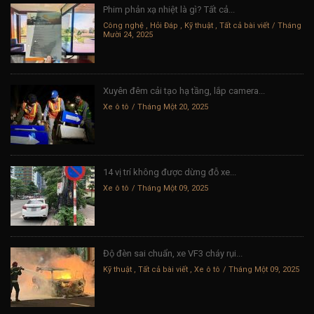
Phim phản xạ nhiệt là gì? Tất cả...
Công nghệ
,
Hỏi Đáp
,
Kỹ thuật
,
Tất cả bài viết
Tháng
Mười 24, 2025
Xuyên đêm cải tạo hạ tầng, lắp camera...
Xe ô tô
Tháng Một 20, 2025
14 vị trí không được dừng đỗ xe...
Xe ô tô
Tháng Một 09, 2025
Độ đèn sai chuẩn, xe VF3 cháy rụi...
Kỹ thuật
,
Tất cả bài viết
,
Xe ô tô
Tháng Một 09, 2025