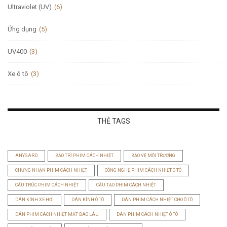
Ultraviolet (UV)
(6)
Ứng dụng
(5)
UV400
(3)
Xe ô tô
(3)
THẺ TAGS
ANYGARD
BẢO TRÌ PHIM CÁCH NHIỆT
BẢO VỆ MÔI TRƯỜNG
CHỨNG NHẬN PHIM CÁCH NHIỆT
CÔNG NGHỆ PHIM CÁCH NHIỆT Ô TÔ
CẤU TRÚC PHIM CÁCH NHIỆT
CẤU TẠO PHIM CÁCH NHIỆT
DÁN KÍNH XE HƠI
DÁN KÍNH Ô TÔ
DÁN PHIM CÁCH NHIỆT CHO Ô TÔ
DÁN PHIM CÁCH NHIỆT MẤT BAO LÂU
DÁN PHIM CÁCH NHIỆT Ô TÔ