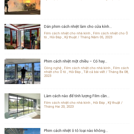
Dán phim cách nhiệt làm cho cửa kính...
Film cách nhiệt cho nhà kính
,
Film cách nhiệt cho Ô
tô
,
Hỏi Đáp
,
Kỹ thuật
Tháng Năm 05, 2023
Phim cách nhiệt một chiều – Có hay...
Công nghệ
,
Film cách nhiệt cho nhà kính
,
Film cách
nhiệt cho Ô tô
,
Hỏi Đáp
,
Tất cả bài viết
Tháng Ba 08,
2023
Làm cách nào để tính lượng Film cần...
Film cách nhiệt cho nhà kính
,
Hỏi Đáp
,
Kỹ thuật
Tháng Hai 20, 2023
Phim cách nhiệt ô tô loại nào không...