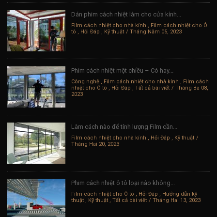
Dán phim cách nhiệt làm cho cửa kính...
Film cách nhiệt cho nhà kính
,
Film cách nhiệt cho Ô
tô
,
Hỏi Đáp
,
Kỹ thuật
Tháng Năm 05, 2023
Phim cách nhiệt một chiều – Có hay...
Công nghệ
,
Film cách nhiệt cho nhà kính
,
Film cách
nhiệt cho Ô tô
,
Hỏi Đáp
,
Tất cả bài viết
Tháng Ba 08,
2023
Làm cách nào để tính lượng Film cần...
Film cách nhiệt cho nhà kính
,
Hỏi Đáp
,
Kỹ thuật
Tháng Hai 20, 2023
Phim cách nhiệt ô tô loại nào không...
Film cách nhiệt cho Ô tô
,
Hỏi Đáp
,
Hướng dẫn kỹ
thuật
,
Kỹ thuật
,
Tất cả bài viết
Tháng Hai 13, 2023