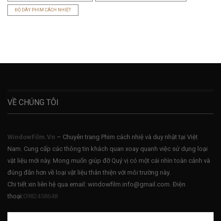
ĐỘ DÀY PHIM CÁCH NHIỆT
VỀ CHÚNG TÔI
WindowFilm.Vn
– Chuyên trang Phim cách nhiệ và duy nhật tại Việt
Nam. Cung cấp các thông tin khách quan xoay quanh việc sử dụng loại
vật liệu mới này. Mong muốn giúp đỡ Quý vị có một cái nhìn toàn cảnh và
đúng đắn hơn về loại vật liệu thân thiện với môi trường này.
Chi tiết xin liên hệ qua email: windowfilm.info@gmail.com. Điện
thoại:
0982458648