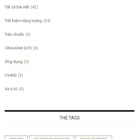
Tất cả bài viết
(42)
Tiết kiệm năng lượng
(24)
Tiêu chuẩn
(5)
Ultraviolet (UV)
(6)
Ứng dụng
(5)
UV400
(3)
Xe ô tô
(3)
THẺ TAGS
ANYGARD
BẢO TRÌ PHIM CÁCH NHIỆT
BẢO VỆ MÔI TRƯỜNG