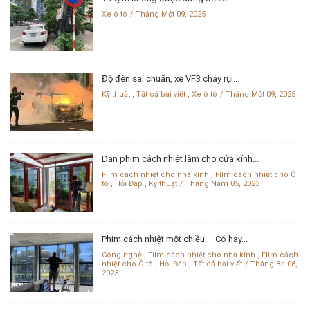
Xe ô tô
Tháng Một 09, 2025
Độ đèn sai chuẩn, xe VF3 cháy rụi...
Kỹ thuật
,
Tất cả bài viết
,
Xe ô tô
Tháng Một 09, 2025
Dán phim cách nhiệt làm cho cửa kính...
Film cách nhiệt cho nhà kính
,
Film cách nhiệt cho Ô
tô
,
Hỏi Đáp
,
Kỹ thuật
Tháng Năm 05, 2023
Phim cách nhiệt một chiều – Có hay...
Công nghệ
,
Film cách nhiệt cho nhà kính
,
Film cách
nhiệt cho Ô tô
,
Hỏi Đáp
,
Tất cả bài viết
Tháng Ba 08,
2023