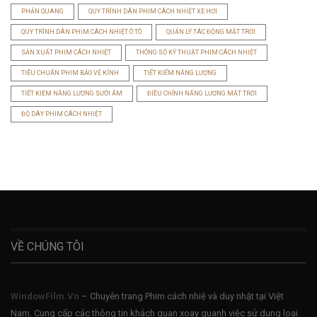
PHẢN QUANG
QUY TRÌNH DÁN PHIM CÁCH NHIỆT XE HƠI
QUY TRÌNH DÁN PHIM CÁCH NHIỆT Ô TÔ
QUẢN LÝ TÁC ĐỘNG MẶT TRỜI
SẢN XUẤT PHIM CÁCH NHIỆT
THÔNG SỐ KỸ THUẬT PHIM CÁCH NHIỆT
TIÊU CHUẨN PHIM BẢO VỆ KÍNH
TIẾT KIẾM NĂNG LƯỢNG
TIẾT KIỆM NĂNG LƯỢNG SƯỞI ẤM
ĐIỀU CHỈNH NĂNG LƯỢNG MẶT TRỜI
ĐỘ DÀY PHIM CÁCH NHIỆT
VỀ CHÚNG TÔI
WindowFilm.Vn
– Chuyên trang Phim cách nhiệ và duy nhật tại Việt
Nam. Cung cấp các thông tin khách quan xoay quanh việc sử dụng loại