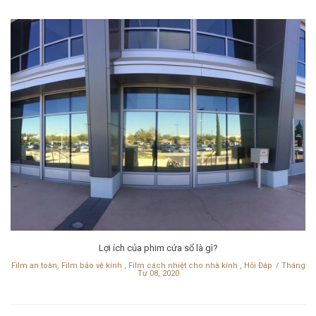
Lợi ích của phim cửa sổ là gì?
Film an toàn, Film bảo vệ kính
,
Film cách nhiệt cho nhà kính
,
Hỏi Đáp
Tháng
Tư 08, 2020