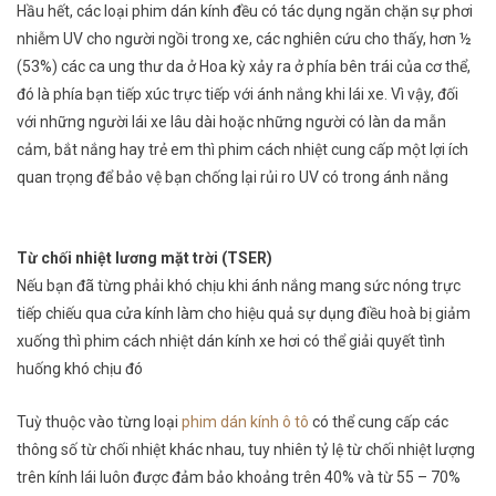
Hầu hết, các loại phim dán kính đều có tác dụng ngăn chặn sự phơi
nhiễm UV cho người ngồi trong xe, các nghiên cứu cho thấy, hơn ½
(53%) các ca ung thư da ở Hoa kỳ xảy ra ở phía bên trái của cơ thể,
đó là phía bạn tiếp xúc trực tiếp với ánh nắng khi lái xe. Vì vậy, đối
với những người lái xe lâu dài hoặc những người có làn da mẫn
cảm, bắt nắng hay trẻ em thì phim cách nhiệt cung cấp một lợi ích
quan trọng để bảo vệ bạn chống lại rủi ro UV có trong ánh nắng
Từ chối nhiệt lương mặt trời (TSER)
Nếu bạn đã từng phải khó chịu khi ánh nắng mang sức nóng trực
tiếp chiếu qua cửa kính làm cho hiệu quả sự dụng điều hoà bị giảm
xuống thì phim cách nhiệt dán kính xe hơi có thể giải quyết tình
huống khó chịu đó
Tuỳ thuộc vào từng loại
phim dán kính ô tô
có thể cung cấp các
thông số từ chối nhiệt khác nhau, tuy nhiên tỷ lệ từ chối nhiệt lượng
trên kính lái luôn được đảm bảo khoảng trên 40% và từ 55 – 70%