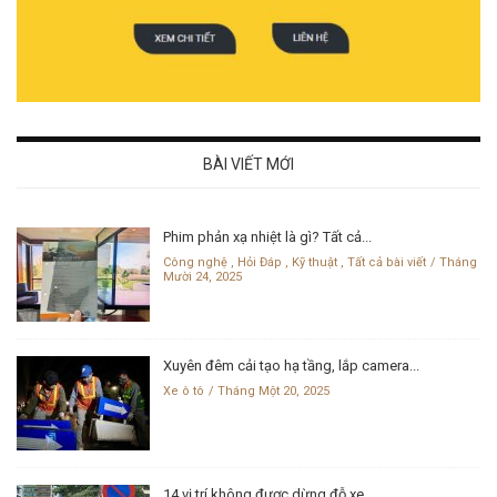
BÀI VIẾT MỚI
Phim phản xạ nhiệt là gì? Tất cả...
Công nghệ
,
Hỏi Đáp
,
Kỹ thuật
,
Tất cả bài viết
Tháng
Mười 24, 2025
Xuyên đêm cải tạo hạ tầng, lắp camera...
Xe ô tô
Tháng Một 20, 2025
14 vị trí không được dừng đỗ xe...