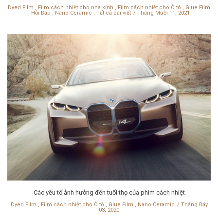
Dyed Film
,
Film cách nhiệt cho nhà kính
,
Film cách nhiệt cho Ô tô
,
Glue Film
,
Hỏi Đáp
,
Nano Ceramic
,
Tất cả bài viết
Tháng Mười 11, 2021
Các yếu tố ảnh hưởng đến tuổi thọ của phim cách nhiệt
Dyed Film
,
Film cách nhiệt cho Ô tô
,
Glue Film
,
Nano Ceramic
Tháng Bảy
03, 2020