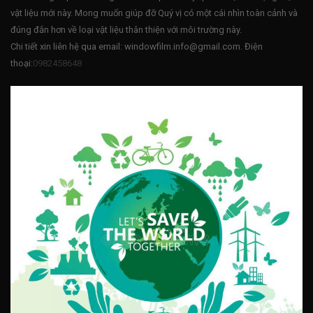
vật liệu mới này. Mong muốn giúp đỡ Quý vị có một cái nhìn toàn cảnh và
đúng đắn hơn về loại vật liệu thân thiện với môi trường này.
Chi tiết xin liên hệ qua email: windowfilm.info@gmail.com. Điện
thoại:
0982458648