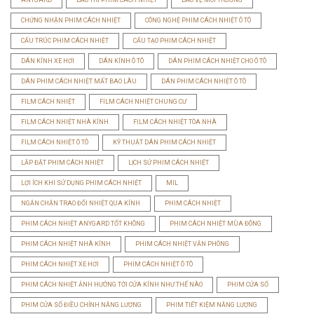
CHỨNG NHẬN PHIM CÁCH NHIỆT
CÔNG NGHỆ PHIM CÁCH NHIỆT Ô TÔ
CẤU TRÚC PHIM CÁCH NHIỆT
CẤU TẠO PHIM CÁCH NHIỆT
DÁN KÍNH XE HƠI
DÁN KÍNH Ô TÔ
DÁN PHIM CÁCH NHIỆT CHO Ô TÔ
DÁN PHIM CÁCH NHIỆT MẤT BAO LÂU
DÁN PHIM CÁCH NHIỆT Ô TÔ
FILM CÁCH NHIỆT
FILM CÁCH NHIỆT CHUNG CƯ
FILM CÁCH NHIỆT NHÀ KÍNH
FILM CÁCH NHIỆT TÒA NHÀ
FILM CÁCH NHIỆT Ô TÔ
KỸ THUẬT DÁN PHIM CÁCH NHIỆT
LẮP ĐẶT PHIM CÁCH NHIỆT
LỊCH SỬ PHIM CÁCH NHIỆT
LỢI ÍCH KHI SỬ DỤNG PHIM CÁCH NHIỆT
MIL
NGĂN CHẶN TRAO ĐỔI NHIỆT QUA KÍNH
PHIM CÁCH NHIỆT
PHIM CÁCH NHIỆT ANYGARD TỐT KHÔNG
PHIM CÁCH NHIỆT MÙA ĐÔNG
PHIM CÁCH NHIỆT NHÀ KÍNH
PHIM CÁCH NHIỆT VĂN PHÒNG
PHIM CÁCH NHIỆT XE HƠI
PHIM CÁCH NHIỆT Ô TÔ
PHIM CÁCH NHIỆT ẢNH HƯỞNG TỚI CỬA KÍNH NHƯ THẾ NÀO
PHIM CỬA SỔ
PHIM CỬA SỔ ĐIỀU CHỈNH NĂNG LƯỢNG
PHIM TIẾT KIỆM NĂNG LƯỢNG