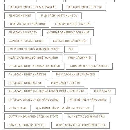
DÁN PHIM CÁCH NHIỆT MẤT BAO LÂU
DÁN PHIM CÁCH NHIỆT Ô TÔ
FILM CÁCH NHIỆT
FILM CÁCH NHIỆT CHUNG CƯ
FILM CÁCH NHIỆT NHÀ KÍNH
FILM CÁCH NHIỆT TÒA NHÀ
FILM CÁCH NHIỆT Ô TÔ
KỸ THUẬT DÁN PHIM CÁCH NHIỆT
LẮP ĐẶT PHIM CÁCH NHIỆT
LỊCH SỬ PHIM CÁCH NHIỆT
LỢI ÍCH KHI SỬ DỤNG PHIM CÁCH NHIỆT
MIL
NGĂN CHẶN TRAO ĐỔI NHIỆT QUA KÍNH
PHIM CÁCH NHIỆT
PHIM CÁCH NHIỆT ANYGARD TỐT KHÔNG
PHIM CÁCH NHIỆT MÙA ĐÔNG
PHIM CÁCH NHIỆT NHÀ KÍNH
PHIM CÁCH NHIỆT VĂN PHÒNG
PHIM CÁCH NHIỆT XE HƠI
PHIM CÁCH NHIỆT Ô TÔ
PHIM CÁCH NHIỆT ẢNH HƯỞNG TỚI CỬA KÍNH NHƯ THẾ NÀO
PHIM CỬA SỔ
PHIM CỬA SỔ ĐIỀU CHỈNH NĂNG LƯỢNG
PHIM TIẾT KIỆM NĂNG LƯỢNG
PHẢN QUANG
QUY TRÌNH DÁN PHIM CÁCH NHIỆT XE HƠI
QUY TRÌNH DÁN PHIM CÁCH NHIỆT Ô TÔ
QUẢN LÝ TÁC ĐỘNG MẶT TRỜI
SẢN XUẤT PHIM CÁCH NHIỆT
THÔNG SỐ KỸ THUẬT PHIM CÁCH NHIỆT