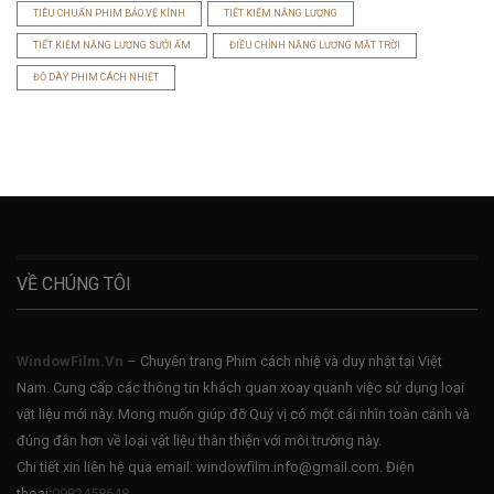
TIÊU CHUẨN PHIM BẢO VỆ KÍNH
TIẾT KIẾM NĂNG LƯỢNG
TIẾT KIỆM NĂNG LƯỢNG SƯỞI ẤM
ĐIỀU CHỈNH NĂNG LƯỢNG MẶT TRỜI
ĐỘ DÀY PHIM CÁCH NHIỆT
VỀ CHÚNG TÔI
WindowFilm.Vn
– Chuyên trang Phim cách nhiệ và duy nhật tại Việt
Nam. Cung cấp các thông tin khách quan xoay quanh việc sử dụng loại
vật liệu mới này. Mong muốn giúp đỡ Quý vị có một cái nhìn toàn cảnh và
đúng đắn hơn về loại vật liệu thân thiện với môi trường này.
Chi tiết xin liên hệ qua email: windowfilm.info@gmail.com. Điện
thoại:
0982458648