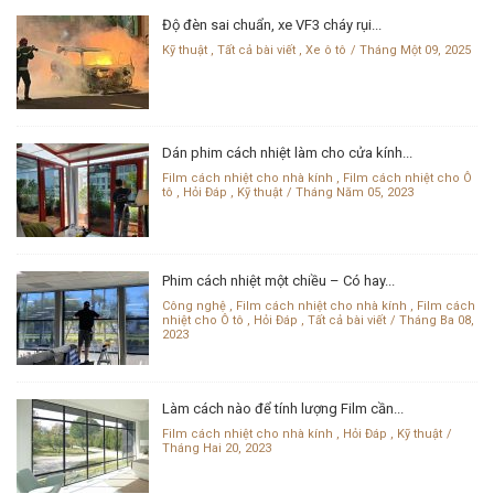
Độ đèn sai chuẩn, xe VF3 cháy rụi...
Kỹ thuật
,
Tất cả bài viết
,
Xe ô tô
Tháng Một 09, 2025
Dán phim cách nhiệt làm cho cửa kính...
Film cách nhiệt cho nhà kính
,
Film cách nhiệt cho Ô
tô
,
Hỏi Đáp
,
Kỹ thuật
Tháng Năm 05, 2023
Phim cách nhiệt một chiều – Có hay...
Công nghệ
,
Film cách nhiệt cho nhà kính
,
Film cách
nhiệt cho Ô tô
,
Hỏi Đáp
,
Tất cả bài viết
Tháng Ba 08,
2023
Làm cách nào để tính lượng Film cần...
Film cách nhiệt cho nhà kính
,
Hỏi Đáp
,
Kỹ thuật
Tháng Hai 20, 2023