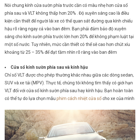
Nói chung kính cửa sườn phía trước cần có màu nhẹ hơn cửa sổ
phía sau và VLT không thấp hơn 20% . Độ xuyên sáng cao là điều
kiện cần thiết để người lái xe có thể quan sát đường qua kính chiếu
hậu rõ ràng ngay cả vào ban đêm. Bạn phải đảm bảo độ xuyên
sáng cho kính sườn phía trước lớn hơn 20% để không phạm luật tại
một số nước. Tuy nhiên, mức cần thiết có thể sẽ cao hơn chút xíu
khoảng từ 25 – 35% để đạt tầm nhìn rõ ràng vào ban đêm
Cửa sổ kính sườn phía sau và kính hậu
Chỉ số VLT được cho phép thường khác nhau giữa các dòng sedan,
SUV và xe tải (MPV). Thực tế, chúng tôi không tìm thấy có giới hạn
VLT đối với cửa sổ kính sườn phía sau hay kính hậu. Bạn hoàn toàn
có thể tự do lựa chọn mẫu
phim cách nhiệt cửa sổ
cho xe của mình