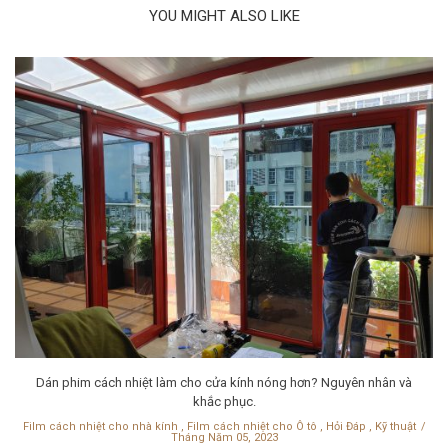
YOU MIGHT ALSO LIKE
Dán phim cách nhiệt làm cho cửa kính nóng hơn? Nguyên nhân và
khắc phục.
Film cách nhiệt cho nhà kính
,
Film cách nhiệt cho Ô tô
,
Hỏi Đáp
,
Kỹ thuật
Tháng Năm 05, 2023