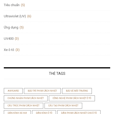
Tiêu chuẩn
(5)
Ultraviolet (UV)
(6)
Ứng dụng
(5)
UV400
(3)
Xe ô tô
(3)
THẺ TAGS
ANYGARD
BẢO TRÌ PHIM CÁCH NHIỆT
BẢO VỆ MÔI TRƯỜNG
CHỨNG NHẬN PHIM CÁCH NHIỆT
CÔNG NGHỆ PHIM CÁCH NHIỆT Ô TÔ
CẤU TRÚC PHIM CÁCH NHIỆT
CẤU TẠO PHIM CÁCH NHIỆT
DÁN KÍNH XE HƠI
DÁN KÍNH Ô TÔ
DÁN PHIM CÁCH NHIỆT CHO Ô TÔ