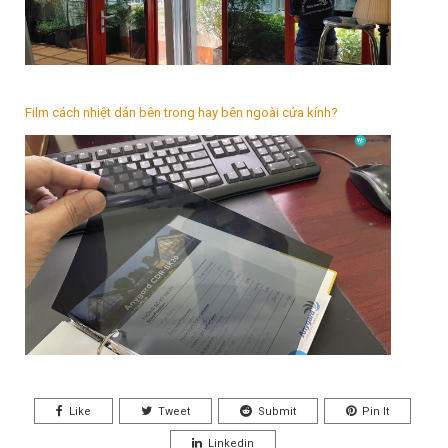
Film cách nhiệt dán bên trong hay bên ngoài cửa kính?
Like
Tweet
Submit
Pin It
Linkedin