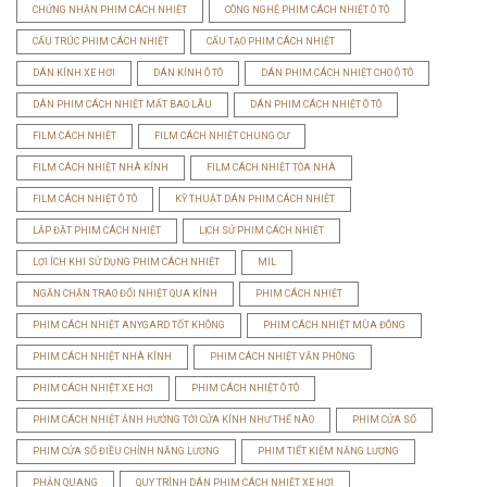
CHỨNG NHẬN PHIM CÁCH NHIỆT
CÔNG NGHỆ PHIM CÁCH NHIỆT Ô TÔ
CẤU TRÚC PHIM CÁCH NHIỆT
CẤU TẠO PHIM CÁCH NHIỆT
DÁN KÍNH XE HƠI
DÁN KÍNH Ô TÔ
DÁN PHIM CÁCH NHIỆT CHO Ô TÔ
DÁN PHIM CÁCH NHIỆT MẤT BAO LÂU
DÁN PHIM CÁCH NHIỆT Ô TÔ
FILM CÁCH NHIỆT
FILM CÁCH NHIỆT CHUNG CƯ
FILM CÁCH NHIỆT NHÀ KÍNH
FILM CÁCH NHIỆT TÒA NHÀ
FILM CÁCH NHIỆT Ô TÔ
KỸ THUẬT DÁN PHIM CÁCH NHIỆT
LẮP ĐẶT PHIM CÁCH NHIỆT
LỊCH SỬ PHIM CÁCH NHIỆT
LỢI ÍCH KHI SỬ DỤNG PHIM CÁCH NHIỆT
MIL
NGĂN CHẶN TRAO ĐỔI NHIỆT QUA KÍNH
PHIM CÁCH NHIỆT
PHIM CÁCH NHIỆT ANYGARD TỐT KHÔNG
PHIM CÁCH NHIỆT MÙA ĐÔNG
PHIM CÁCH NHIỆT NHÀ KÍNH
PHIM CÁCH NHIỆT VĂN PHÒNG
PHIM CÁCH NHIỆT XE HƠI
PHIM CÁCH NHIỆT Ô TÔ
PHIM CÁCH NHIỆT ẢNH HƯỞNG TỚI CỬA KÍNH NHƯ THẾ NÀO
PHIM CỬA SỔ
PHIM CỬA SỔ ĐIỀU CHỈNH NĂNG LƯỢNG
PHIM TIẾT KIỆM NĂNG LƯỢNG
PHẢN QUANG
QUY TRÌNH DÁN PHIM CÁCH NHIỆT XE HƠI