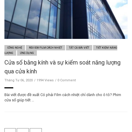
CÔNG NGHỆ
REVIEW FILM CÁCH NHIỆT
TẤT CẢ BÀI VIẾT
TIẾT KIỆM NĂNG
LƯỢNG
ỨNG DỤNG
Cửa sổ bằng kính và sự kiểm soát năng lượng
qua cửa kính
Tháng Tư 06, 2020
1994 Views
0 Comment
Bài viết được đề xuất Có phải Film cách nhiệt chỉ dành cho ô tô? Phim
cửa sổ giúp tiết …