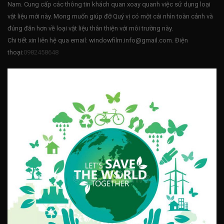
Nam. Cung cấp các thông tin khách quan xoay quanh việc sử dụng loại
vật liệu mới này. Mong muốn giúp đỡ Quý vị có một cái nhìn toàn cảnh và
đúng đắn hơn về loại vật liệu thân thiện với môi trường này.
Chi tiết xin liên hệ qua email: windowfilm.info@gmail.com. Điện
thoại:
0982458648