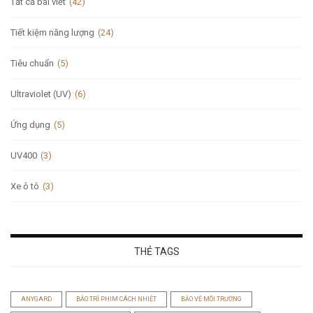
Tất cả bài viết
(42)
Tiết kiệm năng lượng
(24)
Tiêu chuẩn
(5)
Ultraviolet (UV)
(6)
Ứng dụng
(5)
UV400
(3)
Xe ô tô
(3)
THẺ TAGS
ANYGARD
BẢO TRÌ PHIM CÁCH NHIỆT
BẢO VỆ MÔI TRƯỜNG