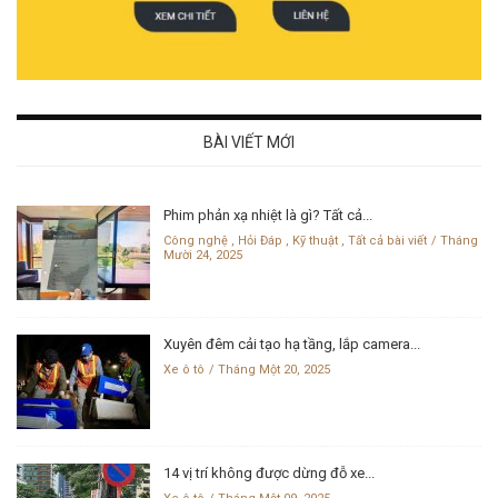
BÀI VIẾT MỚI
Phim phản xạ nhiệt là gì? Tất cả...
Công nghệ
,
Hỏi Đáp
,
Kỹ thuật
,
Tất cả bài viết
Tháng
Mười 24, 2025
Xuyên đêm cải tạo hạ tầng, lắp camera...
Xe ô tô
Tháng Một 20, 2025
14 vị trí không được dừng đỗ xe...