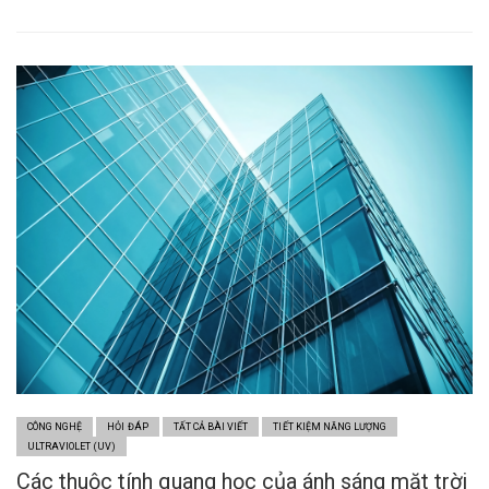
CÔNG NGHỆ
HỎI ĐÁP
TẤT CẢ BÀI VIẾT
TIẾT KIỆM NĂNG LƯỢNG
ULTRAVIOLET (UV)
Các thuộc tính quang học của ánh sáng mặt trời