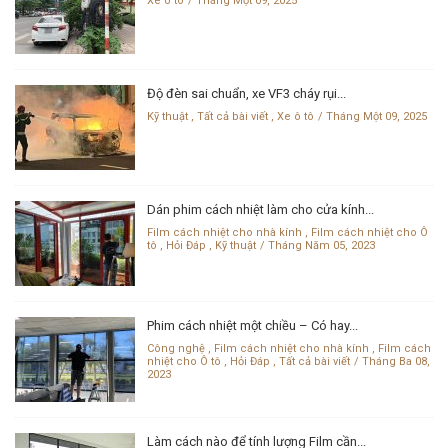
Xe ô tô
Tháng Một 09, 2025
Độ đèn sai chuẩn, xe VF3 cháy rụi...
Kỹ thuật
,
Tất cả bài viết
,
Xe ô tô
Tháng Một 09, 2025
Dán phim cách nhiệt làm cho cửa kính...
Film cách nhiệt cho nhà kính
,
Film cách nhiệt cho Ô
tô
,
Hỏi Đáp
,
Kỹ thuật
Tháng Năm 05, 2023
Phim cách nhiệt một chiều – Có hay...
Công nghệ
,
Film cách nhiệt cho nhà kính
,
Film cách
nhiệt cho Ô tô
,
Hỏi Đáp
,
Tất cả bài viết
Tháng Ba 08,
2023
Làm cách nào để tính lượng Film cần...