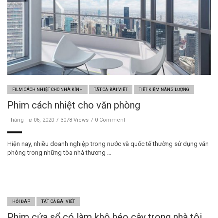
FILM CÁCH NHIỆT CHO NHÀ KÍNH
TẤT CẢ BÀI VIẾT
TIẾT KIỆM NĂNG LƯỢNG
Phim cách nhiệt cho văn phòng
Tháng Tư 06, 2020
3078 Views
0 Comment
Hiện nay, nhiều doanh nghiệp trong nước và quốc tế thường sử dụng văn
phòng trong những tòa nhà thương …
HỎI ĐÁP
TẤT CẢ BÀI VIẾT
Phim cửa sổ có làm khô héo cây trong nhà tôi