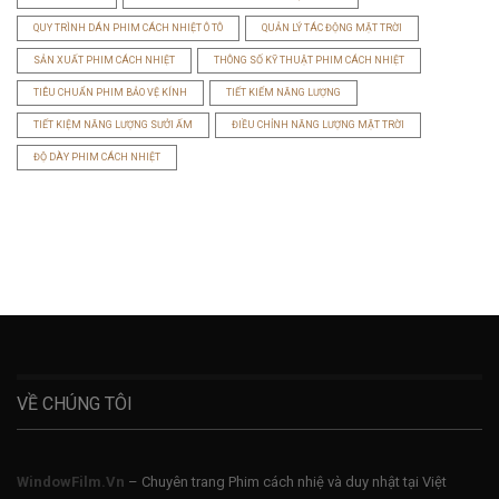
QUY TRÌNH DÁN PHIM CÁCH NHIỆT Ô TÔ
QUẢN LÝ TÁC ĐỘNG MẶT TRỜI
SẢN XUẤT PHIM CÁCH NHIỆT
THÔNG SỐ KỸ THUẬT PHIM CÁCH NHIỆT
TIÊU CHUẨN PHIM BẢO VỆ KÍNH
TIẾT KIẾM NĂNG LƯỢNG
TIẾT KIỆM NĂNG LƯỢNG SƯỞI ẤM
ĐIỀU CHỈNH NĂNG LƯỢNG MẶT TRỜI
ĐỘ DÀY PHIM CÁCH NHIỆT
VỀ CHÚNG TÔI
WindowFilm.Vn
– Chuyên trang Phim cách nhiệ và duy nhật tại Việt