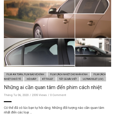
FILM AN TOÀN, FILM BẢO VỆ KÍNH
FILM CÁCH NHIỆT CHO NHÀ KÍNH
FILM CÁCH
NHIỆT CHO Ô TÔ
HỎI ĐÁP
KỸ THUẬT
TẤT CẢ BÀI VIẾT
ULTRAVIOLET (UV)
Những ai cần quan tâm đến phim cách nhiệt
Tháng Tư 06, 2020
2335 Views
0 Comment
Có thể đã có lúc bạn tự hỏi rằng: Những đối tượng nào cần quan tâm
nhất đến các loại …